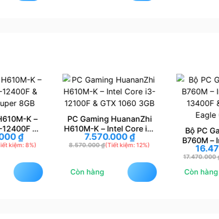
H610M-K –
PC Gaming HuananZhi
5-12400F &
H610M-K – Intel Core i3-
Bộ PC G
.000
₫
7.570.000
₫
uper 8GB
12100F & GTX 1060 3GB
B760M – I
iết kiệm: 8%)
8.570.000
₫
(Tiết kiệm: 12%)
16.4
13400F 
17.470.000
Eagle
Còn hàng
Còn hàng