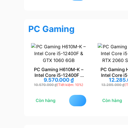
PC Gaming
PC Gaming H610M-K –
PC Gaming 
Intel Core i5-12400F &
Intel Core i
M – Intel
9.570.000
₫
12.285
GTX 1060 6GB
RTX 2060 S
00F &
10.570.000
₫
(Tiết kiệm: 10%)
13.285.000
₫
(T
00
₫
0 Gaming
 kiệm: 7%)
Còn hàng
Còn hàng