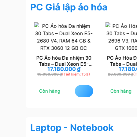
PC Giả lập ảo hóa
PC Ảo hóa Đa nhiệm 30
PC Ảo Hóa Đ
Tabs – Dual Xeon E5-
Tabs – Dual
nhiệm –
17.180.000
₫
17.180
2680 V4, RAM 64 GB &
2696 V3, RA
2696 V4
19.990.000
₫
(Tiết kiệm: 15%)
23.689.000
₫
(T
00
₫
RTX 3060 12 GB OC
GTX 166
ồng, RAM
 kiệm: 10%)
3060 12
Còn hàng
Còn hàng
Laptop - Notebook