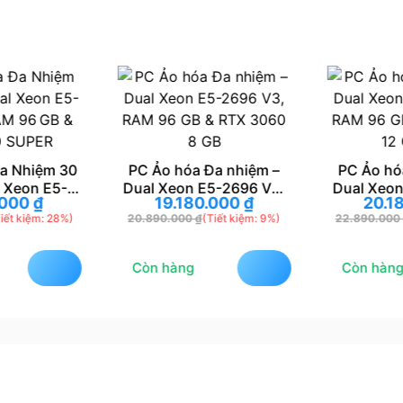
a Nhiệm 30
PC Ảo hóa Đa nhiệm –
PC Ảo hó
 Xeon E5-
Dual Xeon E5-2696 V3,
Dual Xeon
.000
₫
19.180.000
₫
20.1
M 96 GB &
RAM 96 GB & RTX 3060 8
RAM 96 G
iết kiệm: 28%)
20.890.000
₫
(Tiết kiệm: 9%)
22.890.000
0 SUPER
GB
12
Còn hàng
Còn hàng