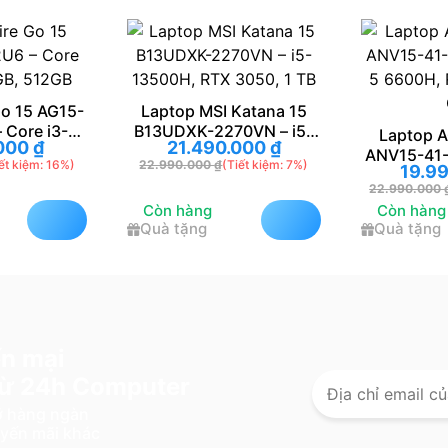
 MSI Katana 15
K-2270VN – i5-
Laptop ACER Nitro V
La
.490.000
₫
 RTX 3050, 1 TB
ANV15-41-R1JY – Ryzen
15I
.000
₫
(Tiết kiệm: 7%)
19.990.000
₫
5 6600H, RTX 3050, 16
i5-1
22.990.000
₫
(Tiết kiệm: 14%)
24.4
GB
àng
Còn hàng
Còn
ng
Quà tặng
Quà
n mại
 từ 24h Computer
lỡ hàng ngàn
uyến mãi khác