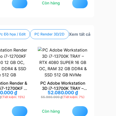
Còn hàng
Còn hà
Xem tất cả
Pc Đồ họa / Edit
PC Render 3D/2D
tion Render &
PC Adobe Workstation
PC Wor
 i7-12700KF –
3D i7-13700K TRAY –
Video i
80.000
₫
52.080.000
₫
17
0 12 GB OC,
RTX 4080 SUPER 16 GB
– RTX 
₫
(Tiết kiệm: 15%)
55.980.000
₫
(Tiết kiệm: 7%)
20.190.0
B DDR4 & SSD
OC, RAM 32 GB DDR4 &
RAM 16
 512 GB
SSD 512 GB NVMe
NV
Còn hàng
Còn hà