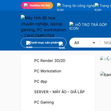
Trang tin công nghệ
Trang 
Hotline Hà Nội
HỖ TRỢ TRẢ GÓP
Danh mục sản phẩm
PC Render 3D/2D
PC Workstation
PC đẹp
SERVER – MÁY ẢO – GIẢ LẬP
PC Gaming