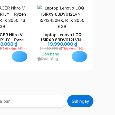
ptop Lenovo LOQ
Laptop GIGABYTE G5
RX9 83DV012LVN –
MF5-52VN383SH – i5-
B
19.990.000
₫
19.890.000
₫
3450HX, RTX 3050
13500H, RTX 4050, 15.6″
13
90.000
₫
(Tiết kiệm: 19%)
24.990.000
₫
(Tiết kiệm: 21%)
20
6GB
FHD
 hàng
Còn hàng
C
 tặng
Quà tặng
Q