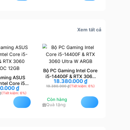
Xem tất cả
Bộ PC Gaming Intel Core
i5-14400F & RTX 3060
aming ASUS
PC Gam
18.380.000
₫
Ultra W ARGB
ntel Core i5-
H610M-
19.380.000
₫
(Tiết kiệm: 6%)
70.000
₫
9.
& RTX 3060
GTX 10
₫
(Tiết kiệm: 6%)
10.550.0
 OC 12GB
GB,
Còn hàng
Còn hà
Quà tặng
Quà tặ