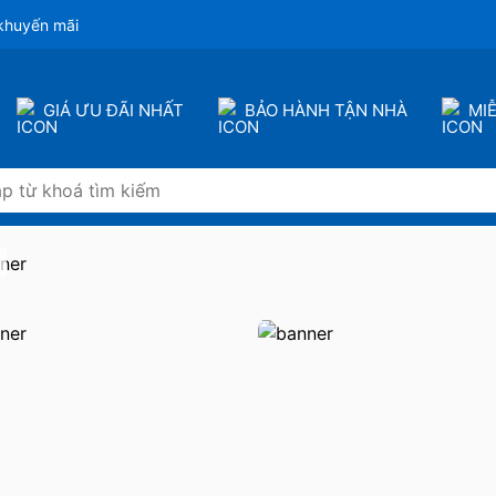
khuyến mãi
GIÁ ƯU ĐÃI NHẤT
BẢO HÀNH TẬN NHÀ
MI