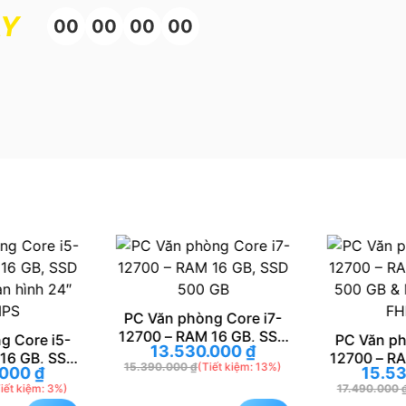
ÀY
00
00
00
00
PC Văn phòng Core i7-
12700 – RAM 16 GB, SSD
g Core i5-
PC Văn ph
13.530.000
₫
500 GB
16 GB, SSD
12700 – R
15.390.000
₫
(Tiết kiệm: 13%)
.000
₫
15.5
n hình 24″
500 GB & 
iết kiệm: 3%)
17.490.000
IPS
FH