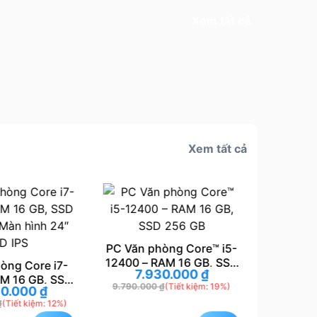
Xem tất cả
Xem tất cả
PC Văn phòng Core™ i5-
12400 – RAM 16 GB, SSD
òng Core i7-
PC Văn 
7.930.000
₫
256 GB
AM 16 GB, SSD
10105 –
9.790.000
₫
(Tiết kiệm: 19%)
30.000
₫
7.
Màn hình 24″
256 GB &
₫
(Tiết kiệm: 12%)
9.990.0
D IPS