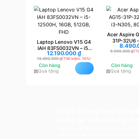
Acer Aspire Go 15 AG15-
Laptop
31P-32U6 – Core i3-
B13UDX
enovo V15 G4
8.490.000
₫
21
N305, 8GB, 512GB
13500H,
0032VN – i5-
9.990.000
₫
(Tiết kiệm: 16%)
22.990
90.000
₫
16GB, 512GB,
₫
(Tiết kiệm: 16%)
FHD
g
Còn hàng
Còn h
Quà tặng
Quà tặ
Nhận thông báo khuyế
hoặc tư vấn miễn phí
Bạn hãy để lại email để không bỏ 
sản phẩm và các chương trình kh