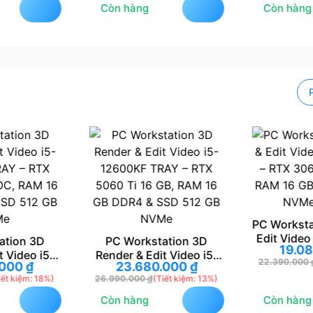
Còn hàng
Còn hàng
PC Worksta
Edit Video
ation 3D
PC Workstation 3D
19.0
RTX 306
t Video i5-
Render & Edit Video i5-
22.390.000
.000
₫
23.680.000
₫
RAM 16 G
AY – RTX
12600KF TRAY – RTX
iết kiệm: 18%)
26.990.000
₫
(Tiết kiệm: 13%)
NVMe
OC, RAM 16
5060 Ti 16 GB, RAM 16
SD 512 GB
GB DDR4 & SSD 512 GB
Còn hàng
Còn hàng
Me
NVMe