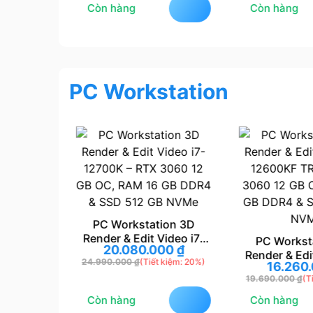
Còn hàng
Còn hàng
PC Workstation
huyên
PC Workstation 3D
0 TRAY –
Render & Edit Video i7-
PC Workst
00
₫
20.080.000
₫
OC 8 GB,
12700K – RTX 3060 12
Render & Edi
 kiệm: 21%)
24.990.000
₫
(Tiết kiệm: 20%)
4 & SSD
GB OC, RAM 16 GB DDR4
16.260
12600KF TR
VMe
& SSD 512 GB NVMe
19.690.000
₫
(T
3060 12 GB 
GB DDR4 & S
Còn hàng
Còn hàng
NV