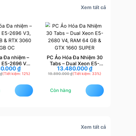
Xem tất cả
a Đa nhiệm –
PC Ảo Hóa Đa Nhiệm 30
PC Ảo 
 E5-2696 V3,
Tabs – Dual Xeon E5-
Dual Xe
80.000
₫
13.480.000
₫
16
B & RTX 3060
2680 V4, RAM 64 GB &
RAM 64 
₫
(Tiết kiệm: 12%)
19.890.000
₫
(Tiết kiệm: 33%)
16.680.
 GB OC
GTX 1660 SUPER
Còn hàng
Còn hà
Xem tất cả