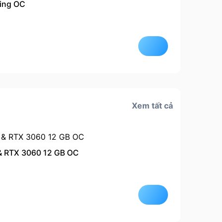
ing OC
Còn hà
Xem tất cả
& RTX 3060 12 GB OC
Còn hà