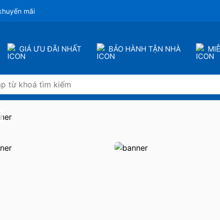
khuyến mãi
GIÁ ƯU ĐÃI NHẤT
BẢO HÀNH TẬN NHÀ
MI