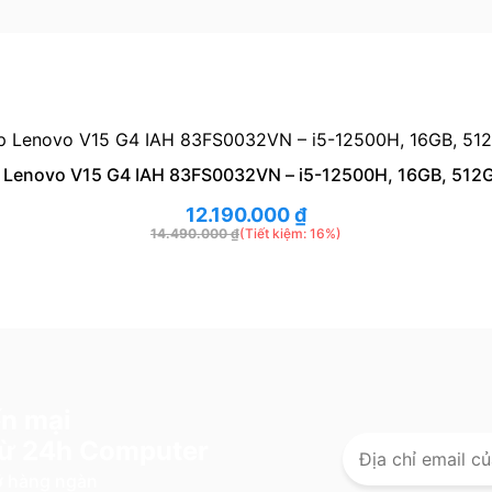
 Lenovo V15 G4 IAH 83FS0032VN – i5-12500H, 16GB, 512
12.190.000
₫
14.490.000
₫
(Tiết kiệm: 16%)
n mại
 từ 24h Computer
lỡ hàng ngàn