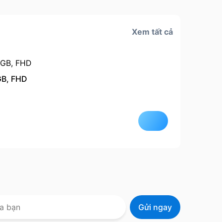
Xem tất cả
GB, FHD
Còn hà
Quà tặ