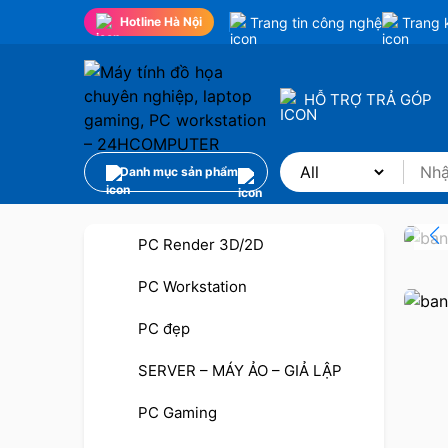
Trang tin công nghệ
Trang 
Hotline Hà Nội
HỖ TRỢ TRẢ GÓP
Danh mục sản phẩm
PC Render 3D/2D
PC Workstation
PC đẹp
SERVER – MÁY ẢO – GIẢ LẬP
PC Gaming