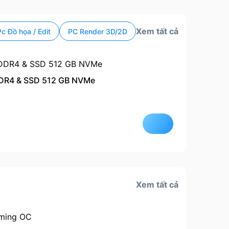
Xem tất cả
Pc Đồ họa / Edit
PC Render 3D/2D
DDR4 & SSD 512 GB NVMe
Còn hà
Xem tất cả