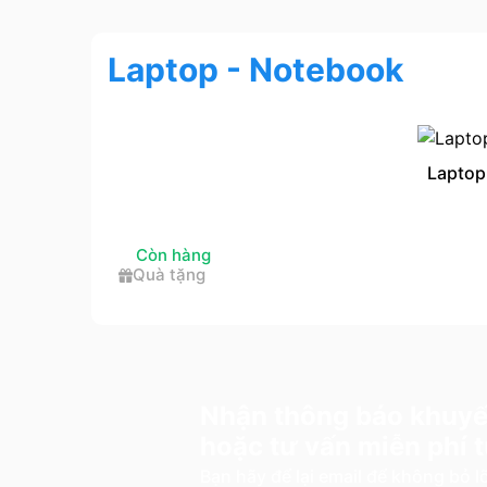
Laptop - Notebook
Laptop
Còn hàng
Quà tặng
Nhận thông báo khuyế
hoặc tư vấn miễn phí
Bạn hãy để lại email để không bỏ 