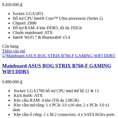
8.450.000
₫
Socket: LGA1851
Hỗ trợ CPU Intel® Core™ Ultra processors (Series 2)
Chipset: Z890
Hỗ trợ RAM: 4 khe DDR5, tối đa 192Gb
Chuẩn mainboard: ATX
Intel® Wi-Fi 7 & Bluetooth® v5.4
Còn hàng
Thêm vào giỏ
Mainboard ASUS ROG STRIX B760-F GAMING
WIFI DDR5
6.890.000
₫
Socket: LGA1700 hỗ trợ CPU intel thế hệ 12 & 13
Kích thước: ATX
Khe cắm RAM: 4 khe (Tối đa 128GB)
Khe cắm mở rộng: 1 x PCIe 3.0 x16 slot, 2 x PCIe 3.0 x1
slots
Khe cắm ổ cứng: 2 x M.2 connectors, 4 x SATA 6Gb/s ports