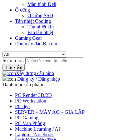
Màn hình Dell
Ô cứng
Ổ cứng SSD
Tản nhiệt Cooling
Tản nhiệt khí
Fan tản nhiệt
Gaming Gear
Dàn máy đào Bitcoin
Search for:
Xây dựng cấu hình
Đăng ký / Đăng nhập
Danh mục sản phẩm
PC Render 3D/2D
PC Workstation
PC đẹp
SERVER – MÁY ẢO – GIẢ LẬP
PC Gaming
PC Văn Phòng
Machine Learning / AI
Laptop – Notebook