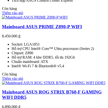
Tích hợp ASUS Control Center Express
Còn hàng
Thêm vào giỏ
Mainboard ASUS PRIME Z890-P WIFI
8.450.000
₫
Socket: LGA1851
Hỗ trợ CPU Intel® Core™ Ultra processors (Series 2)
Chipset: Z890
Hỗ trợ RAM: 4 khe DDR5, tối đa 192Gb
Chuẩn mainboard: ATX
Intel® Wi-Fi 7 & Bluetooth® v5.4
Còn hàng
Thêm vào giỏ
Mainboard ASUS ROG STRIX B760-F GAMING
WIFI DDR5
6.890.000
₫