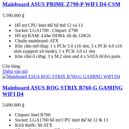
Mainboard ASUS PRIME Z790-P WIFI D4-CSM
5.590.000
₫
Hỗ trợ CPU Intel thế hệ thứ 12 và 13
Socket: LGA1700 , Chipset: Z790
Hỗ trợ RAM: 4 khe DDR4, tối đa 128Gb
Chuẩn mainboard: ATX
Khe cắm mở rộng: 1 x PCIe 5.0 x16 slot, 3 x PCIe 4.0 x16
slots (support x4 mode), 1 x PCIe 3.0 x1 slot
Khe cắm ổ cứng: 3 x M.2 slots and 4 x SATA 6Gb/s ports
Còn hàng
Thêm vào giỏ
Mainboard ASUS ROG STRIX B760-G GAMING
WIFI D4
5.690.000
₫
Chipset: Intel B760
Socket: LGA1700 hỗ trợ CPU intel thế hệ 12 & 13
Kích thước: M-ATX