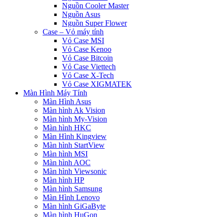
Nguồn Cooler Master
Nguồn Asus
Nguồn Super Flower
Case – Vỏ máy tính
Vỏ Case MSI
Vỏ Case Kenoo
Vỏ Case Bitcoin
Vỏ Case Viettech
Vỏ Case X-Tech
Vỏ Case XIGMATEK
Màn Hình Máy Tính
Màn Hình Asus
Màn hình Ak Vision
Màn hình My-Vision
Màn hình HKC
Màn Hình Kingview
Màn hình StartView
Màn hình MSI
Màn hình AOC
Màn hình Viewsonic
Màn hình HP
Màn hình Samsung
Màn Hình Lenovo
Màn hình GiGaByte
Màn hình HuGon