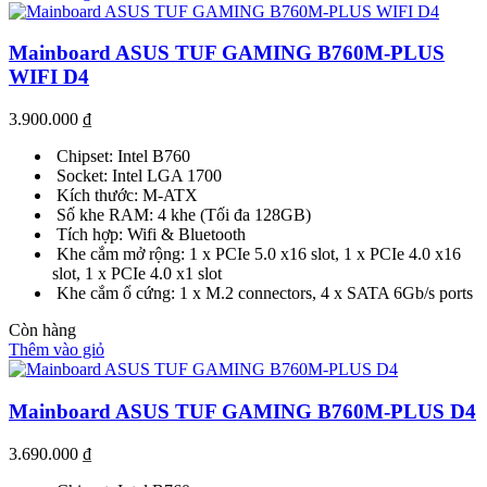
Mainboard ASUS TUF GAMING B760M-PLUS
WIFI D4
3.900.000
₫
Chipset: Intel B760
Socket: Intel LGA 1700
Kích thước: M-ATX
Số khe RAM: 4 khe (Tối đa 128GB)
Tích hợp: Wifi & Bluetooth
Khe cắm mở rộng: 1 x PCIe 5.0 x16 slot, 1 x PCIe 4.0 x16
slot, 1 x PCIe 4.0 x1 slot
Khe cắm ổ cứng: 1 x M.2 connectors, 4 x SATA 6Gb/s ports
Còn hàng
Thêm vào giỏ
Mainboard ASUS TUF GAMING B760M-PLUS D4
3.690.000
₫