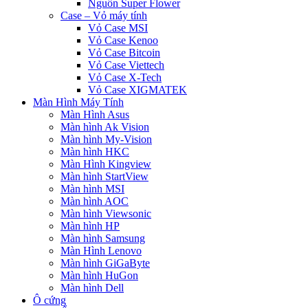
Nguồn Super Flower
Case – Vỏ máy tính
Vỏ Case MSI
Vỏ Case Kenoo
Vỏ Case Bitcoin
Vỏ Case Viettech
Vỏ Case X-Tech
Vỏ Case XIGMATEK
Màn Hình Máy Tính
Màn Hình Asus
Màn hình Ak Vision
Màn hình My-Vision
Màn hình HKC
Màn Hình Kingview
Màn hình StartView
Màn hình MSI
Màn hình AOC
Màn hình Viewsonic
Màn hình HP
Màn hình Samsung
Màn Hình Lenovo
Màn hình GiGaByte
Màn hình HuGon
Màn hình Dell
Ô cứng