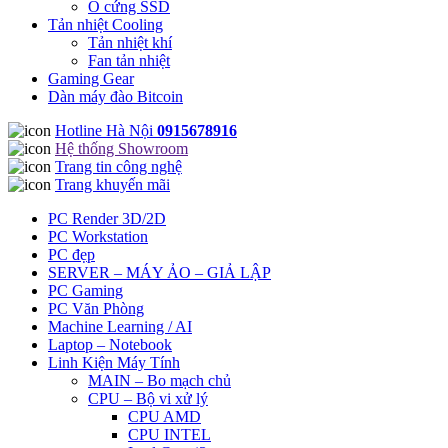
Ổ cứng SSD
Tản nhiệt Cooling
Tản nhiệt khí
Fan tản nhiệt
Gaming Gear
Dàn máy đào Bitcoin
Hotline Hà Nội
0915678916
Hệ thống Showroom
Trang tin công nghệ
Trang khuyến mãi
PC Render 3D/2D
PC Workstation
PC đẹp
SERVER – MÁY ẢO – GIẢ LẬP
PC Gaming
PC Văn Phòng
Machine Learning / AI
Laptop – Notebook
Linh Kiện Máy Tính
MAIN – Bo mạch chủ
CPU – Bộ vi xử lý
CPU AMD
CPU INTEL