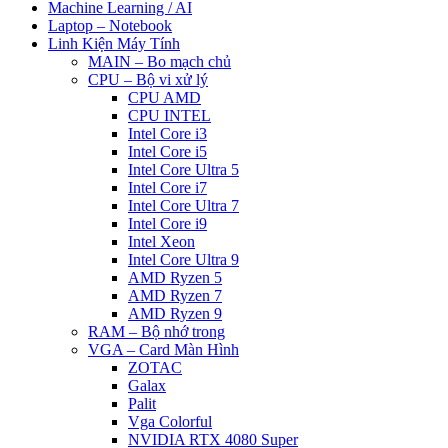
Machine Learning / AI
Laptop – Notebook
Linh Kiện Máy Tính
MAIN – Bo mạch chủ
CPU – Bộ vi xử lý
CPU AMD
CPU INTEL
Intel Core i3
Intel Core i5
Intel Core Ultra 5
Intel Core i7
Intel Core Ultra 7
Intel Core i9
Intel Xeon
Intel Core Ultra 9
AMD Ryzen 5
AMD Ryzen 7
AMD Ryzen 9
RAM – Bộ nhớ trong
VGA – Card Màn Hình
ZOTAC
Galax
Palit
Vga Colorful
NVIDIA RTX 4080 Super