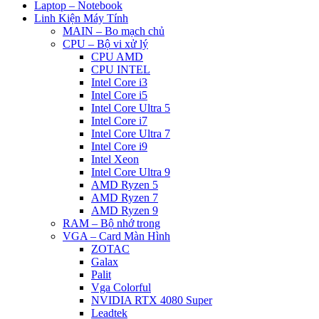
Laptop – Notebook
Linh Kiện Máy Tính
MAIN – Bo mạch chủ
CPU – Bộ vi xử lý
CPU AMD
CPU INTEL
Intel Core i3
Intel Core i5
Intel Core Ultra 5
Intel Core i7
Intel Core Ultra 7
Intel Core i9
Intel Xeon
Intel Core Ultra 9
AMD Ryzen 5
AMD Ryzen 7
AMD Ryzen 9
RAM – Bộ nhớ trong
VGA – Card Màn Hình
ZOTAC
Galax
Palit
Vga Colorful
NVIDIA RTX 4080 Super
Leadtek