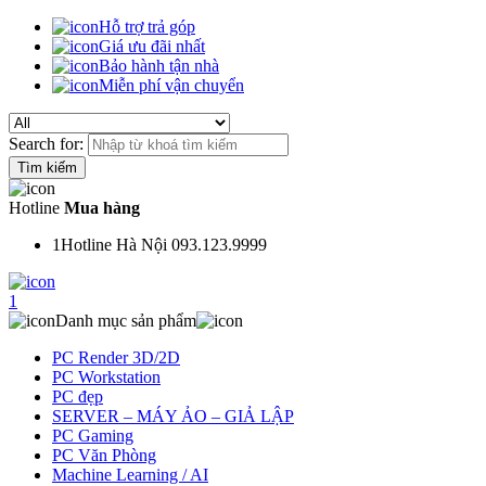
Hỗ trợ trả góp
Giá ưu đãi nhất
Bảo hành tận nhà
Miễn phí vận chuyển
Search for:
Hotline
Mua hàng
1
Hotline Hà Nội 093.123.9999
1
Danh mục sản phẩm
PC Render 3D/2D
PC Workstation
PC đẹp
SERVER – MÁY ẢO – GIẢ LẬP
PC Gaming
PC Văn Phòng
Machine Learning / AI