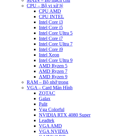
MAIN – Bo mạch chủ
CPU – Bộ vi xử lý
CPU AMD
CPU INTEL
Intel Core i3
Intel Core i5
Intel Core Ultra 5
Intel Core i7
Intel Core Ultra 7
Intel Core i9
Intel Xeon
Intel Core Ultra 9
AMD Ryzen 5
AMD Ryzen 7
AMD Ryzen 9
RAM – Bộ nhớ trong
VGA – Card Màn Hình
ZOTAC
Galax
Palit
Vga Colorful
NVIDIA RTX 4080 Super
Leadtek
VGA AMD
VGA NVIDIA