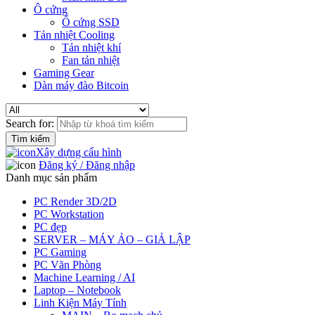
Ô cứng
Ổ cứng SSD
Tản nhiệt Cooling
Tản nhiệt khí
Fan tản nhiệt
Gaming Gear
Dàn máy đào Bitcoin
Search for:
Xây dựng cấu hình
Đăng ký / Đăng nhập
Danh mục sản phẩm
PC Render 3D/2D
PC Workstation
PC đẹp
SERVER – MÁY ẢO – GIẢ LẬP
PC Gaming
PC Văn Phòng
Machine Learning / AI
Laptop – Notebook
Linh Kiện Máy Tính