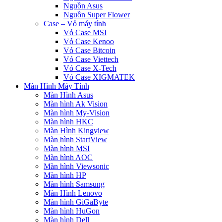
Nguồn Asus
Nguồn Super Flower
Case – Vỏ máy tính
Vỏ Case MSI
Vỏ Case Kenoo
Vỏ Case Bitcoin
Vỏ Case Viettech
Vỏ Case X-Tech
Vỏ Case XIGMATEK
Màn Hình Máy Tính
Màn Hình Asus
Màn hình Ak Vision
Màn hình My-Vision
Màn hình HKC
Màn Hình Kingview
Màn hình StartView
Màn hình MSI
Màn hình AOC
Màn hình Viewsonic
Màn hình HP
Màn hình Samsung
Màn Hình Lenovo
Màn hình GiGaByte
Màn hình HuGon
Màn hình Dell