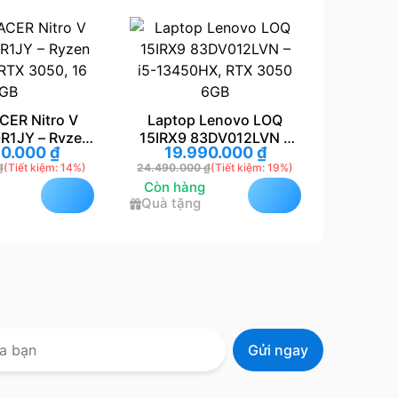
tro V
Laptop Lenovo LOQ
Laptop GIGA
 Ryzen
15IRX9 83DV012LVN –
MF5-52VN383S
0
₫
19.990.000
₫
19.890.
50, 16
i5-13450HX, RTX 3050
13500H, RTX 40
ệm: 14%)
24.490.000
₫
(Tiết kiệm: 19%)
24.990.000
₫
(Tiế
6GB
FHD
Còn hàng
Còn hàng
Quà tặng
Quà tặng