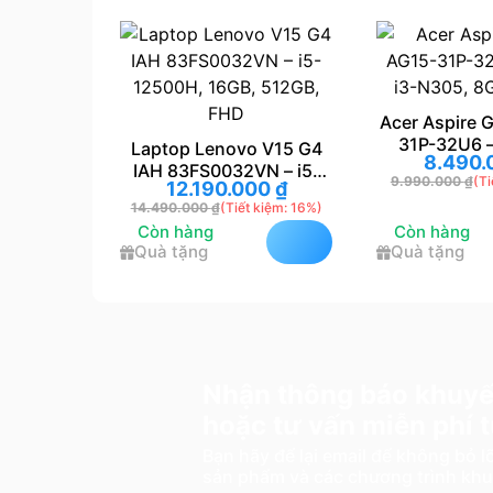
Acer Aspire Go 15 
31P-32U6 – Core 
Laptop Lenovo V15 G4
8.490.000
₫
N305, 8GB, 512
IAH 83FS0032VN – i5-
9.990.000
₫
(Tiết kiệm:
12.190.000
₫
12500H, 16GB, 512GB,
14.490.000
₫
(Tiết kiệm: 16%)
FHD
Còn hàng
Còn hàng
Quà tặng
Quà tặng
Nhận thông báo khuyế
hoặc tư vấn miễn phí
Bạn hãy để lại email để không bỏ 
sản phẩm và các chương trình kh