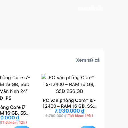
Xem tất cả
Xem tất cả
PC Văn phòng Core™ i5-
12400 – RAM 16 GB, SSD
òng Core i7-
PC Văn 
7.930.000
₫
256 GB
AM 16 GB, SSD
10105 –
9.790.000
₫
(Tiết kiệm: 19%)
30.000
₫
7.
Màn hình 24″
256 GB &
₫
(Tiết kiệm: 12%)
9.990.0
D IPS