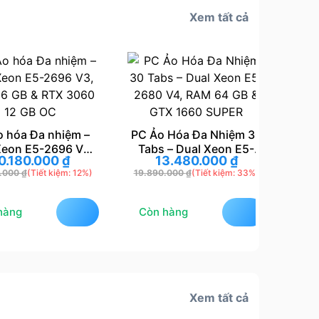
Xem tất cả
a Đa nhiệm –
PC Ảo Hóa Đa Nhiệm 30
PC Ảo 
 E5-2696 V3,
Tabs – Dual Xeon E5-
Dual Xe
80.000
₫
13.480.000
₫
16
B & RTX 3060
2680 V4, RAM 64 GB &
RAM 64 
₫
(Tiết kiệm: 12%)
19.890.000
₫
(Tiết kiệm: 33%)
16.680.
 GB OC
GTX 1660 SUPER
Còn hàng
Còn hà
Xem tất cả