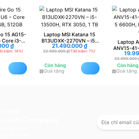
AG15-
Laptop MSI Katana 15
i3-
B13UDXK-2270VN – i5-
Laptop ACER Ni
21.490.000
₫
GB
13500H, RTX 3050, 1 TB
ANV15-41-R1JY –
 16%)
22.990.000
₫
(Tiết kiệm: 7%)
19.990.00
5 6600H, RTX 30
22.990.000
₫
(Tiết ki
GB
Còn hàng
Còn hàng
Quà tặng
Quà tặng
n mại
 từ 24h Computer
lỡ hàng ngàn
uyến mãi khác