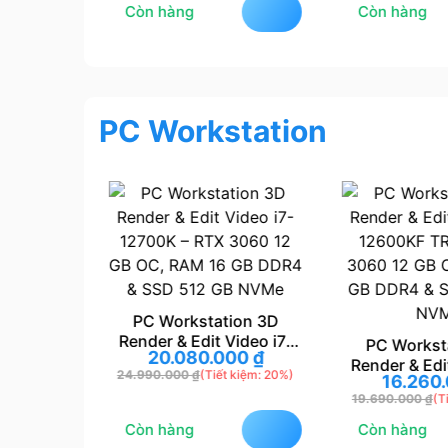
Còn hàng
Còn hàng
PC Workstation
huyên
PC Workstation 3D
0 TRAY –
Render & Edit Video i7-
PC Workst
00
₫
20.080.000
₫
OC 8 GB,
12700K – RTX 3060 12
Render & Edi
 kiệm: 21%)
24.990.000
₫
(Tiết kiệm: 20%)
4 & SSD
GB OC, RAM 16 GB DDR4
16.260
12600KF TR
VMe
& SSD 512 GB NVMe
19.690.000
₫
(T
3060 12 GB 
GB DDR4 & S
Còn hàng
Còn hàng
NV