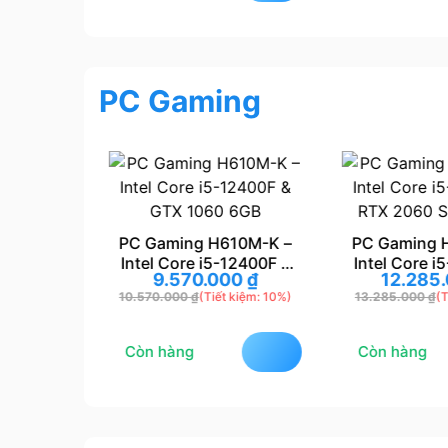
PC Gaming
PC Gaming H610M-K –
PC Gaming 
Intel Core i5-12400F &
Intel Core i
M – Intel
9.570.000
₫
12.285
GTX 1060 6GB
RTX 2060 S
00F &
10.570.000
₫
(Tiết kiệm: 10%)
13.285.000
₫
(T
00
₫
0 Gaming
 kiệm: 7%)
Còn hàng
Còn hàng