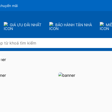
khuyến mãi
GIÁ ƯU ĐÃI NHẤT
BẢO HÀNH TẬN NHÀ
MI