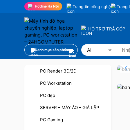
Trang tin công nghệ
Trang 
Hotline Hà Nội
HỖ TRỢ TRẢ GÓP
Danh mục sản phẩm
PC Render 3D/2D
PC Workstation
PC đẹp
SERVER – MÁY ẢO – GIẢ LẬP
PC Gaming