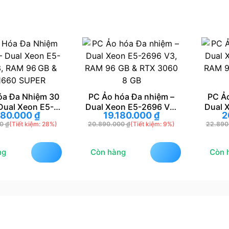
a Nhiệm 30
PC Ảo hóa Đa nhiệm –
PC Ảo hó
 Xeon E5-
Dual Xeon E5-2696 V3,
Dual Xeon
.000
₫
19.180.000
₫
20.1
M 96 GB &
RAM 96 GB & RTX 3060 8
RAM 96 G
iết kiệm: 28%)
20.890.000
₫
(Tiết kiệm: 9%)
22.890.000
0 SUPER
GB
12
Còn hàng
Còn hàng