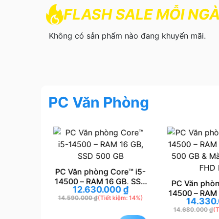
FLASH SALE MỖI NG
Không có sản phẩm nào đang khuyến mãi.
PC Văn Phòng
PC Văn phòng Core™ i5-
14500 – RAM 16 GB, SSD
Core i5-
PC Văn phòn
12.630.000
₫
500 GB
 GB, SSD
14500 – RAM 
14.590.000
₫
(Tiết kiệm: 14%)
00
₫
14.330
hình 24″
500 GB & Mà
 kiệm: 17%)
14.680.000
₫
(T
S
FHD 