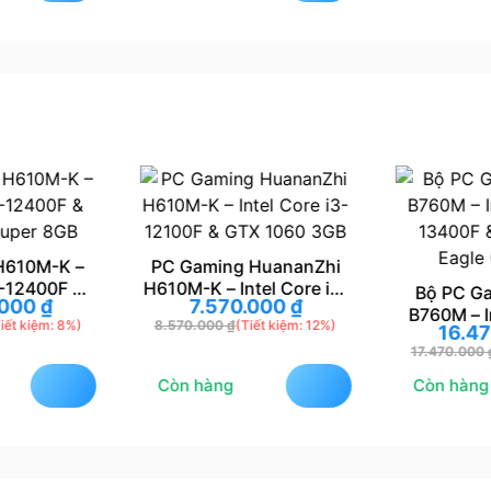
H610M-K –
PC Gaming HuananZhi
5-12400F &
H610M-K – Intel Core i3-
Bộ PC G
.000
₫
7.570.000
₫
uper 8GB
12100F & GTX 1060 3GB
B760M – I
iết kiệm: 8%)
8.570.000
₫
(Tiết kiệm: 12%)
16.4
13400F 
17.470.000
Eagle
Còn hàng
Còn hàng