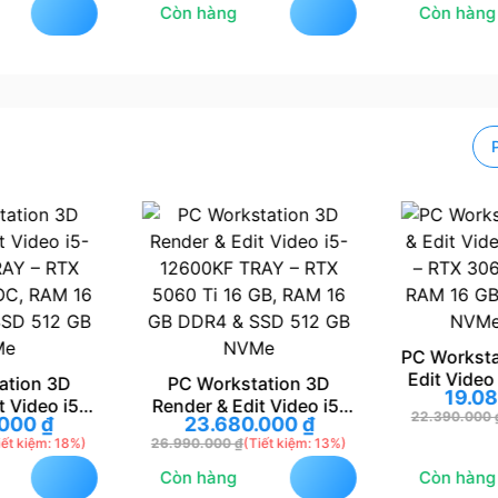
Còn hàng
Còn hàng
PC Worksta
Edit Video
ation 3D
PC Workstation 3D
19.0
RTX 306
t Video i5-
Render & Edit Video i5-
22.390.000
.000
₫
23.680.000
₫
RAM 16 G
AY – RTX
12600KF TRAY – RTX
iết kiệm: 18%)
26.990.000
₫
(Tiết kiệm: 13%)
NVMe
OC, RAM 16
5060 Ti 16 GB, RAM 16
SD 512 GB
GB DDR4 & SSD 512 GB
Còn hàng
Còn hàng
Me
NVMe