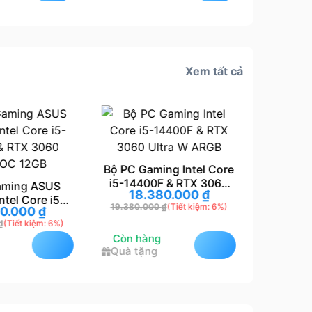
Xem tất cả
Bộ PC Gaming Intel Core
i5-14400F & RTX 3060
aming ASUS
PC Gam
18.380.000
₫
Ultra W ARGB
ntel Core i5-
H610M-
19.380.000
₫
(Tiết kiệm: 6%)
70.000
₫
9.
& RTX 3060
GTX 10
₫
(Tiết kiệm: 6%)
10.550.0
 OC 12GB
GB,
Còn hàng
Còn hà
Quà tặng
Quà tặ