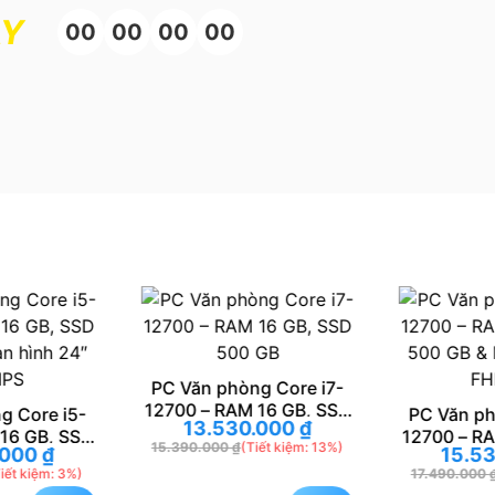
ÀY
00
00
00
00
PC Văn phòng Core i7-
12700 – RAM 16 GB, SSD
g Core i5-
PC Văn ph
13.530.000
₫
500 GB
16 GB, SSD
12700 – R
15.390.000
₫
(Tiết kiệm: 13%)
.000
₫
15.5
n hình 24″
500 GB & 
iết kiệm: 3%)
17.490.000
IPS
FH