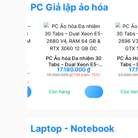
PC Giả lập ảo hóa
PC Ảo hóa Đa nhiệm 30
PC Ảo Hóa Đ
Tabs – Dual Xeon E5-
Tabs – Dual
nhiệm –
17.180.000
₫
17.180
2680 V4, RAM 64 GB &
2696 V3, RA
2696 V4
19.990.000
₫
(Tiết kiệm: 15%)
23.689.000
₫
(T
00
₫
RTX 3060 12 GB OC
GTX 166
ồng, RAM
 kiệm: 10%)
3060 12
Còn hàng
Còn hàng
Laptop - Notebook