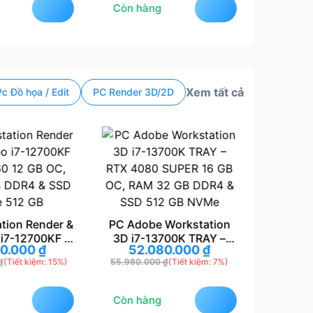
Còn hàng
Còn hà
Xem tất cả
Pc Đồ họa / Edit
PC Render 3D/2D
tion Render &
PC Adobe Workstation
PC Wor
 i7-12700KF –
3D i7-13700K TRAY –
Video i
80.000
₫
52.080.000
₫
17
0 12 GB OC,
RTX 4080 SUPER 16 GB
– RTX 
₫
(Tiết kiệm: 15%)
55.980.000
₫
(Tiết kiệm: 7%)
20.190.0
B DDR4 & SSD
OC, RAM 32 GB DDR4 &
RAM 16
 512 GB
SSD 512 GB NVMe
NV
Còn hàng
Còn hà